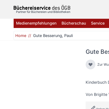
Direkt zum Inhalt
Partner für Büchereien und Bibliotheken
Medienempfehlungen
Bücherschau
Service
Home
Gute Besserung, Pauli
Gute Bes
Zur Wu
Kinderbuch 
Von
Brigitte
Verlag: H