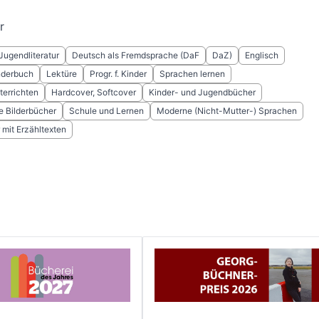
r
Jugendliteratur
Deutsch als Fremdsprache (DaF
DaZ)
Englisch
nderbuch
Lektüre
Progr. f. Kinder
Sprachen lernen
terrichten
Hardcover, Softcover
Kinder- und Jugendbücher
e Bilderbücher
Schule und Lernen
Moderne (Nicht-Mutter-) Sprachen
 mit Erzähltexten