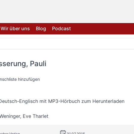
Wir über uns
Blog
Podcast
serung, Pauli
nschliste hinzufügen
Deutsch-Englisch mit MP3-Hörbuch zum Herunterladen
 Weninger
,
Eve Tharlet
ueber Verlag
31.07.2015