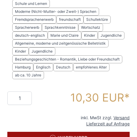
Schule und Lernen
Moderne (Nicht-Mutter- oder Zweit-) Sprachen
Fremdsprachenerwerb
freundschaft
Schullektüre
Spracherwerb
Sprachkenntnisse
Wortschatz
deutsch-englisch
Marie und Claire
Kinder
Jugendliche
Allgemeine, moderne und zeitgenössische Belletristik
Kinder
Jugendliche
Beziehungsgeschichten - Romantik, Liebe oder Freundschaft
Hamburg
Englisch
Deutsch
empfohlenes Alter
ab ca. 10 Jahre
10,30 EUR
Menge
inkl. MwSt zzgl.
Versand
Lieferzeit auf Anfrage