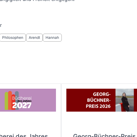
r
Philosophen
Arendt
Hannah
herei des Jahres
Georg-Büchner-Preis