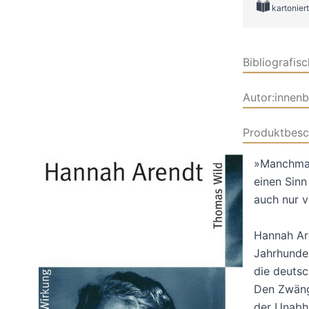
kartoniert
Bibliografis
Autor:innen
Produktbesc
»Manchmal 
einen Sinn
auch nur v
Hannah Are
Jahrhunder
die deutsc
Den Zwäng
der Unabhä