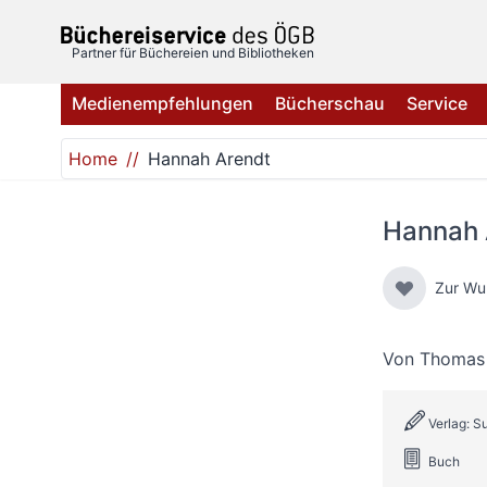
Direkt zum Inhalt
Partner für Büchereien und Bibliotheken
Medienempfehlungen
Bücherschau
Service
Home
Hannah Arendt
Hannah 
Zur Wu
Von
Thomas
Verlag: 
Buch