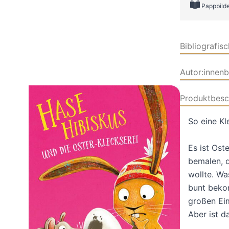
Pappbild
Bibliografis
Autor:innen
Produktbesc
So eine Kl
Es ist Ost
bemalen, 
wollte. Was
bunt beko
großen Eim
Aber ist da