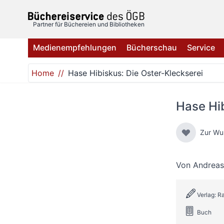
Direkt zum Inhalt
Partner für Büchereien und Bibliotheken
Medienempfehlungen
Bücherschau
Service
Home
Hase Hibiskus: Die Oster-Kleckserei
Hase Hib
Zur Wu
Von
Andreas
Verlag: R
Buch