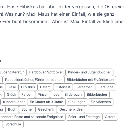
ern. Hase Hibiskus hat aber leider vergessen, die Ostereier
! Was nun? Maxi Maus hat einen Einfall, wie sie ganz
le Eier bunt bekommen... Aber ist Max' Einfall wirklich eine
r
Jugendliteratur
Hardcover, Softcover
Kinder- und Jugendbücher
Pappbilderbücher, Fühlbilderbücher
Bilderbücher mit Erzähltexten
us
Hase
Hibiskus
Ostern
Osterfest
Eier färben
Eiersuche
k
Glück
Farben
Pinsel
Idee
Bilderbuch
Bilderbücher
Kinderbücher
für Kinder ab 3 Jahre
für Jungen
für Mädchen
ng
Buch
Bücher
Geschenk
Geschenkidee
esondere Feste und saisonale Ereignisse
Feier- und Festtage
Ostern
n
Vorschule