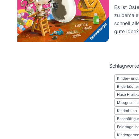
Es ist Ost
zu bemalen
schnell al
gute Idee?
Schlagwörte
Kinder- und 
Bilderbücher
Hase Hibisk
Missgeschic
Kinderbuch
Beschäftigu
Feiertage, b
Kindergarte