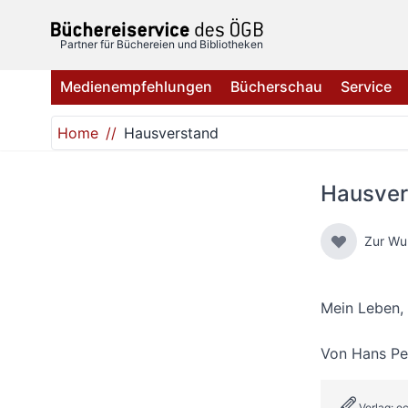
Direkt zum Inhalt
Partner für Büchereien und Bibliotheken
Medienempfehlungen
Bücherschau
Service
Home
Hausverstand
Hausver
Zur Wu
Mein Leben, 
Von
Hans Pe
Verlag: e