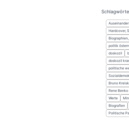
Schlagwörte
Auseinander
Hardcover, 
Biographien,
politik öster
doskozil
b
doskozil kra
politische w
Sozialdemok
Bruno Kreis
Rene Benko
Werte
Min
Biografien
Politische P