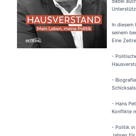
dabei auch
Unterstütz
In diesem 
seinem be
Eine Zeitr
- Politisc
Hausverst
- Biografi
Schicksal
- Hans Pet
Konflikte 
- Politik 
Jahren für