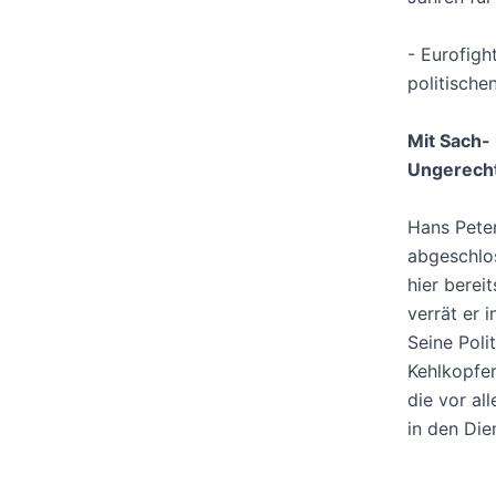
- Eurofigh
politischen
Mit Sach-
Ungerecht
Hans Peter
abgeschlo
hier berei
verrät er 
Seine Poli
Kehlkopfer
die vor al
in den Die