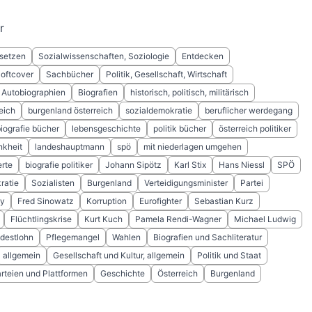
r
setzen
Sozialwissenschaften, Soziologie
Entdecken
Softcover
Sachbücher
Politik, Gesellschaft, Wirtschaft
 Autobiographien
Biografien
historisch, politisch, militärisch
reich
burgenland österreich
sozialdemokratie
beruflicher werdegang
iografie bücher
lebensgeschichte
politik bücher
österreich politiker
nkheit
landeshauptmann
spö
mit niederlagen umgehen
erte
biografie politiker
Johann Sipötz
Karl Stix
Hans Niessl
SPÖ
ratie
Sozialisten
Burgenland
Verteidigungsminister
Partei
ky
Fred Sinowatz
Korruption
Eurofighter
Sebastian Kurz
Flüchtlingskrise
Kurt Kuch
Pamela Rendi-Wagner
Michael Ludwig
destlohn
Pflegemangel
Wahlen
Biografien und Sachliteratur
allgemein
Gesellschaft und Kultur, allgemein
Politik und Staat
arteien und Plattformen
Geschichte
Österreich
Burgenland