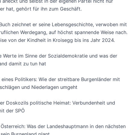
 aneckt und selbst in der eigenen Partei nicht nur
er hat, gehört für ihn zum Geschäft.
Buch zeichnet er seine Lebensgeschichte, verwoben mit
ruflichen Werdegang, auf höchst spannende Weise nach.
eise von der Kindheit in Kroisegg bis ins Jahr 2024.
he Werte im Sinne der Sozialdemokratie und was der
and damit zu tun hat
e eines Politikers: Wie der streitbare Burgenländer mit
sschlägen und Niederlagen umgeht
er Doskozils politische Heimat: Verbundenheit und
mit der SPÖ
in Österreich: Was der Landeshauptmann in den nächsten
 sein Burgenland plant