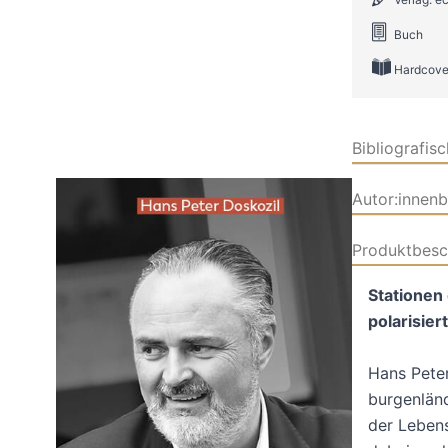
Buch
Hardcove
Bibliografis
Autor:innen
Produktbesc
Stationen
polarisiert
Hans Peter
burgenlän
der Lebens