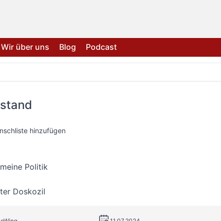
Wir über uns
Blog
Podcast
stand
nschliste hinzufügen
meine Politik
ter Doskozil
coWing
11.07.2024