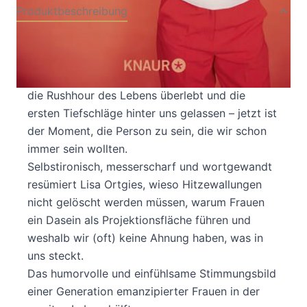
Produktbeschreibung
Wenn wir Frauen in unserer Lebensmitte jedes
weitere Jahr feiern, statt auf graue Haare zu
warten, werden ungeahnte Kräfte frei! Wir haben
die Rushhour des Lebens überlebt und die
ersten Tiefschläge hinter uns gelassen – jetzt ist
der Moment, die Person zu sein, die wir schon
immer sein wollten.
Selbstironisch, messerscharf und wortgewandt
resümiert Lisa Ortgies, wieso Hitzewallungen
nicht gelöscht werden müssen, warum Frauen
ein Dasein als Projektionsfläche führen und
weshalb wir (oft) keine Ahnung haben, was in
uns steckt.
Das humorvolle und einfühlsame Stimmungsbild
einer Generation emanzipierter Frauen in der