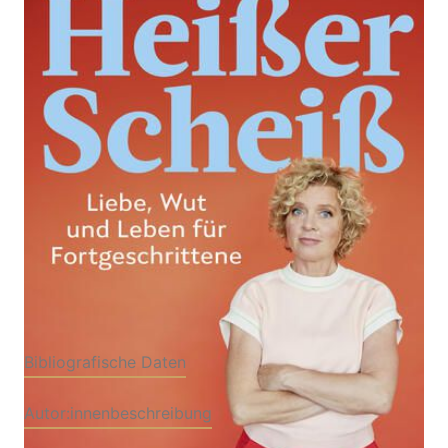
Zur Wunschliste hinzufügen
Liebe, Wut und Leben für Fortgeschrittene
Von
Lisa Ortgies
Verlag: Knaur
02.09.2024
Buch
336 Seiten
Hardcover
ISBN: 978-3-
42644614-0
Bibliografische Daten
Autor:innenbeschreibung