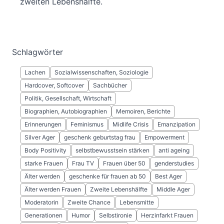
zweiten Lebenshälfte.
Schlagwörter
Lachen
Sozialwissenschaften, Soziologie
Hardcover, Softcover
Sachbücher
Politik, Gesellschaft, Wirtschaft
Biographien, Autobiographien
Memoiren, Berichte
Erinnerungen
Feminismus
Midlife Crisis
Emanzipation
Silver Ager
geschenk geburtstag frau
Empowerment
Body Positivity
selbstbewusstsein stärken
anti ageing
starke Frauen
Frau TV
Frauen über 50
genderstudies
Älter werden
geschenke für frauen ab 50
Best Ager
Älter werden Frauen
Zweite Lebenshälfte
Middle Ager
Moderatorin
Zweite Chance
Lebensmitte
Generationen
Humor
Selbstironie
Herzinfarkt Frauen