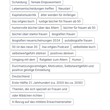
Scheidung
female Empowerment
Lebensentscheidungen treffen
Neustart
Kapitalismuskritik
älter werden für Anfänger
lisa ortgies buch
lustige bücher für frauen ab 50
humorvolle bücher über das Altern
bücher für frauen ab 50
bücher über starke frauen
biografien frauen
biografien neuerscheinungen 2024
autobiografie frauen
50 ist das neue 30
lisa ortgies Podcast
selbstliebe buch
selbstwertgefühl stärken
positives denken
Umgang mit dem
Ratgeber zum Altern
Humor
Durchsetzungsvermögen, Motivation, Selbstwertgefühl und
positive geistige Einstellung
Deutschland
Erste Hälfte 21. Jahrhundert (ca. 2000 bis ca. 2050)
Themen, die sich speziell an Frauen und
oder Mädchen richten
In Bezug auf das mittlere Erwachsenenalter