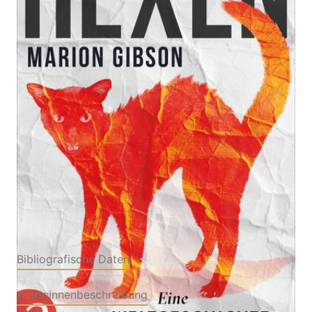
Eine Weltgeschichte in 13 Prozessen vom Mittelalter
bis heute
Von
Marion Gibson
Verlag: Aufbau
14.02.2024
Buch
465 Seiten
Hardcover
ISBN: 978-3-
35104222-6
Bibliografische Daten
Autor:innenbeschreibung