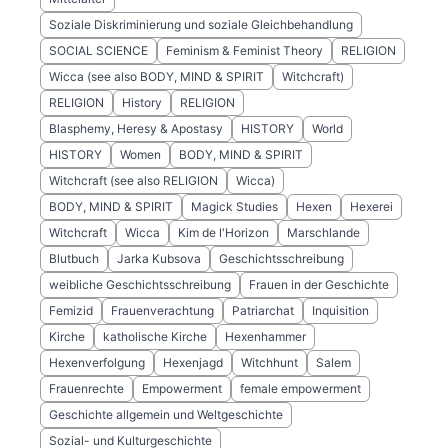
Soziale Diskriminierung und soziale Gleichbehandlung
SOCIAL SCIENCE
Feminism & Feminist Theory
RELIGION
Wicca (see also BODY, MIND & SPIRIT
Witchcraft)
RELIGION
History
RELIGION
Blasphemy, Heresy & Apostasy
HISTORY
World
HISTORY
Women
BODY, MIND & SPIRIT
Witchcraft (see also RELIGION
Wicca)
BODY, MIND & SPIRIT
Magick Studies
Hexen
Hexerei
Witchcraft
Wicca
Kim de l'Horizon
Marschlande
Blutbuch
Jarka Kubsova
Geschichtsschreibung
weibliche Geschichtsschreibung
Frauen in der Geschichte
Femizid
Frauenverachtung
Patriarchat
Inquisition
Kirche
katholische Kirche
Hexenhammer
Hexenverfolgung
Hexenjagd
Witchhunt
Salem
Frauenrechte
Empowerment
female empowerment
Geschichte allgemein und Weltgeschichte
Sozial- und Kulturgeschichte