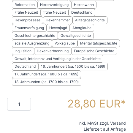
Reformation
Hexenverfolgung
Hexenwahn
Frühe Neuzeit
frühe Neuzeit
Deutschland
Hexenprozesse
Hexenhammer
Alltagsgeschichte
Frauenverfolgung
Hexenjagd
Aberglaube
Geschlechtergeschichte
Gewaltgeschichte
soziale Ausgrenzung
Volksglaube
Mentalitätsgeschichte
Inquisition
Hexenverbrennung
Europäische Geschichte
Gewalt, Intoleranz und Verfolgung in der Geschichte
Deutschland
16. Jahrhundert (ca. 1500 bis ca. 1599)
17. Jahrhundert (ca. 1600 bis ca. 1699)
18. Jahrhundert (ca. 1700 bis ca. 1799)
28,80 EUR
Menge
inkl. MwSt zzgl.
Versand
Lieferzeit auf Anfrage