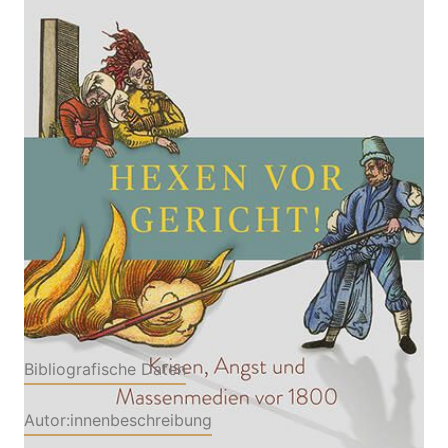
Krisen, Angst und Massenmedien vor 1800.
Hexenprozesse in Deutschland
Von
Kai Lehmann
Verlag: Theiss in Herder
20.04.2026
Buch
432 Seiten
Hardcover
ISBN: 978-3-53461196-
6
Bibliografische Daten
Autor:innenbeschreibung