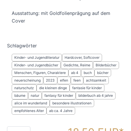
Ausstattung: mit Goldfolienprägung auf dem
Cover
Schlagwörter
Kinder- und Jugendliteratur
Hardcover, Softcover
Kinder- und Jugendbücher
Gedichte, Reime
Bilderbücher
Menschen, Figuren, Charaktere
ab 4
buch
bücher
neuerscheinung
2023
elfen
feen
achtsamkeit
naturschutz
die kleinen dinge
fantasie für kinder
bäume
natur
fantasy für kinder
bilderbuch ab 4 jahre
alice im wunderland
besondere illustrationen
empfohlenes Alter
ab ca. 4 Jahre
Menge