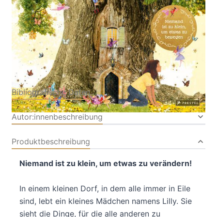
Verlag: Prestel
20.09.2023
Buch
32 Seiten
Hardcover
ISBN: 978-3-79137552-
6
Bibliografische Daten
Autor:innenbeschreibung
Produktbeschreibung
Niemand ist zu klein, um etwas zu verändern!
In einem kleinen Dorf, in dem alle immer in Eile
sind, lebt ein kleines Mädchen namens Lilly. Sie
sieht die Dinge, für die alle anderen zu