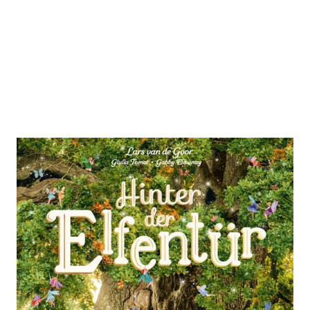
Hinter der Elfentür
Zur Wunschliste hinzufügen
Für Kinder ab 4
Von
Gabby Dawnay
,
Lars van de Goor
,
Giulia Tomai