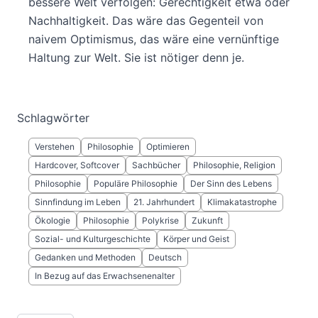
bessere Welt verfolgen: Gerechtigkeit etwa oder
Nachhaltigkeit. Das wäre das Gegenteil von
naivem Optimismus, das wäre eine vernünftige
Haltung zur Welt. Sie ist nötiger denn je.
Schlagwörter
Verstehen
Philosophie
Optimieren
Hardcover, Softcover
Sachbücher
Philosophie, Religion
Philosophie
Populäre Philosophie
Der Sinn des Lebens
Sinnfindung im Leben
21. Jahrhundert
Klimakatastrophe
Ökologie
Philosophie
Polykrise
Zukunft
Sozial- und Kulturgeschichte
Körper und Geist
Gedanken und Methoden
Deutsch
In Bezug auf das Erwachsenenalter