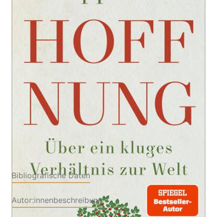
Zur Wunschliste hinzufügen
Über ein kluges Verhältnis zur Welt
Von
Philipp Blom
Verlag: Hanser, Carl
23.09.2024
Buch
184 Seiten
Hardcover
ISBN: 978-3-
44628135-6
Bibliografische Daten
Autor:innenbeschreibung