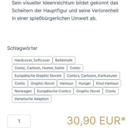
Sein visueller Ideenreichtum bildet gekonnt das
Scheitern der Hauptfigur und seine Verlorenheit
in einer spießbürgerlichen Umwelt ab.
Schlagwörter
Hardcover, Softcover
Belletristik
Comic, Cartoon, Humor, Satire
Comic
Europäische Graphic Novels
Comics, Cartoons, Karikaturen
Comic
Graphic Novel
Hamsun
Hunger
Knut Hamsun
Norwegen
Europäische Comics
Graphic Novel
Comic
literarische Adaption
30,90 EUR
Menge