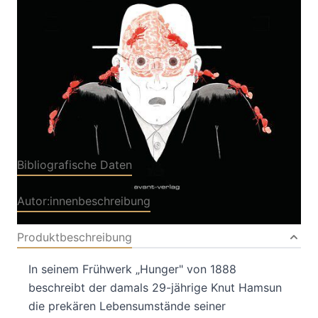
Von
Martin Ernstsen
Verlag: avant
01.09.2019
Buch
220 Seiten
gebunden
ISBN: 978-3-96445-
016-6
Bibliografische Daten
Autor:innenbeschreibung
Produktbeschreibung
In seinem Frühwerk „Hunger" von 1888
beschreibt der damals 29-jährige Knut Hamsun
die prekären Lebensumstände seiner