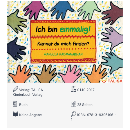
Ich bin einmalig! Kannst du mich
finden?
Zur Wunschliste hinzufügen
(17 Sprachen, 11 Alphabete! -Multilingual-)
Von
Manjula Padmanabhan
Verlag: TALISA
01.10.2017
Kinderbuch Verlag
Buch
28 Seiten
Keine Angabe
ISBN: 978-3-93961961-
1