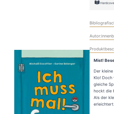
Hardcove
Bibliografis
Autor:innen
Produktbesc
Mist! Bes
Der kleine
Klo! Doch 
gleiche Sp
hockt die 
Als der kl
erleichter