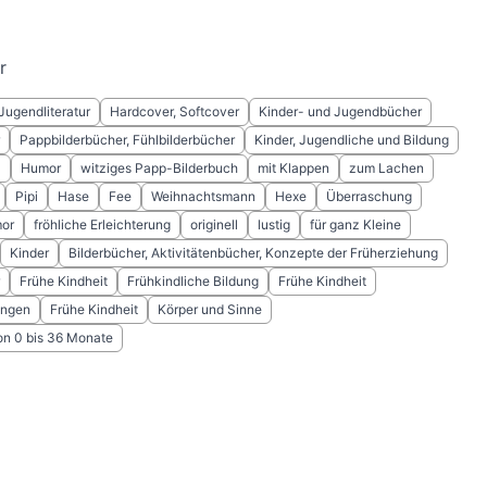
r
Jugendliteratur
Hardcover, Softcover
Kinder- und Jugendbücher
Pappbilderbücher, Fühlbilderbücher
Kinder, Jugendliche und Bildung
l
Humor
witziges Papp-Bilderbuch
mit Klappen
zum Lachen
Pipi
Hase
Fee
Weihnachtsmann
Hexe
Überraschung
or
fröhliche Erleichterung
originell
lustig
für ganz Kleine
Kinder
Bilderbücher, Aktivitätenbücher, Konzepte der Früherziehung
Frühe Kindheit
Frühkindliche Bildung
Frühe Kindheit
ungen
Frühe Kindheit
Körper und Sinne
on 0 bis 36 Monate