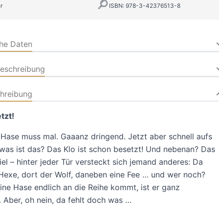
r
ISBN: 978-3-42376513-8
che Daten
beschreibung
hreibung
etzt!
 Hase muss mal. Gaaanz dringend. Jetzt aber schnell aufs
was ist das? Das Klo ist schon besetzt! Und nebenan? Das
iel – hinter jeder Tür versteckt sich jemand anderes: Da
Hexe, dort der Wolf, daneben eine Fee … und wer noch?
eine Hase endlich an die Reihe kommt, ist er ganz
t. Aber, oh nein, da fehlt doch was …