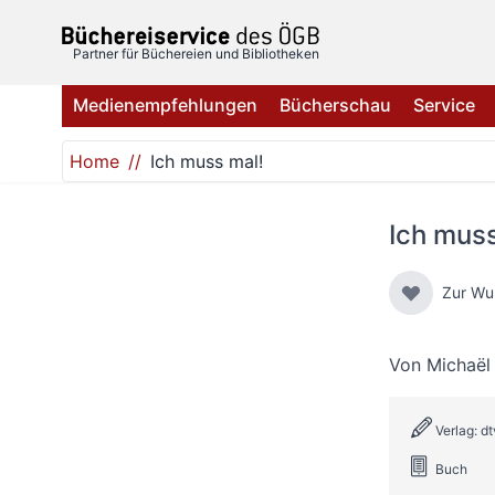
Direkt zum Inhalt
Partner für Büchereien und Bibliotheken
Medienempfehlungen
Bücherschau
Service
Home
Ich muss mal!
Ich muss
Zur Wu
Von
Michaël 
Verlag: d
Buch