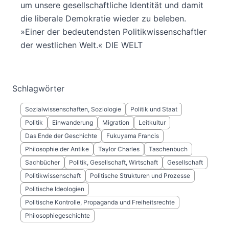
um unsere gesellschaftliche Identität und damit
die liberale Demokratie wieder zu beleben.
»Einer der bedeutendsten Politikwissenschaftler
der westlichen Welt.« DIE WELT
Schlagwörter
Sozialwissenschaften, Soziologie
Politik und Staat
Politik
Einwanderung
Migration
Leitkultur
Das Ende der Geschichte
Fukuyama Francis
Philosophie der Antike
Taylor Charles
Taschenbuch
Sachbücher
Politik, Gesellschaft, Wirtschaft
Gesellschaft
Politikwissenschaft
Politische Strukturen und Prozesse
Politische Ideologien
Politische Kontrolle, Propaganda und Freiheitsrechte
Philosophiegeschichte