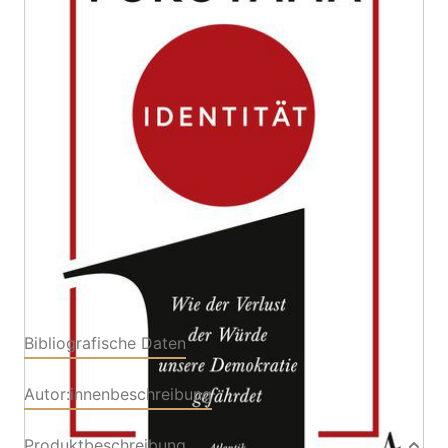
Wie der Verlust der Würde unsere Demokratie
gefährdet
Von
Francis Fukuyama
Verlag: Atlantik
04.02.2020
Buch
240 Seiten
Klappenbroschur
ISBN: 978-3-455-
00876-0
Bibliografische Daten
Autor:innenbeschreibung
Produktbeschreibung