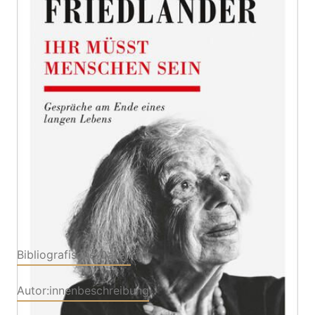
Zur Wunschliste hinzufügen
Gespräche am Ende eines langen Lebens
Von
Margot Friedländer
Verlag: Kampa Verlag
22.04.2026
Buch
128 Seiten
Hardcover
ISBN: 978-3-31114063-
4
Bibliografische Daten
Autor:innenbeschreibung