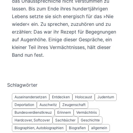
das Unaussprechliche nicht verstummen zu
lassen. Bis zum Ende ihres hundertjährigen
Lebens setzte sie sich energisch für das »Nie
wieder« ein. Zu sprechen, zuzuhören und zu
erzählen: Das war ihr Rezept für Begegnungen
auf Augenhöhe. Einige dieser Gespräche, ein
kleiner Teil ihres Vermächtnisses, hält dieser
Band nun fest.
Schlagwörter
Auseinandersetzen
Entdecken
Holocaust
Judentum
Deportation
Auschwitz
Zeugenschaft
Bundesverdienstkreuz
Erinnern
Vermächtnis
Hardcover, Softcover
Sachbücher
Geschichte
Biographien, Autobiographien
Biografien
allgemein