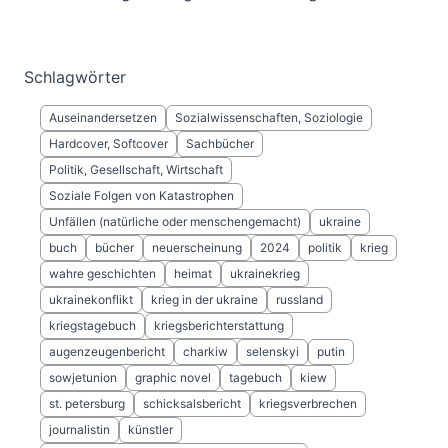
Schlagwörter
Auseinandersetzen
Sozialwissenschaften, Soziologie
Hardcover, Softcover
Sachbücher
Politik, Gesellschaft, Wirtschaft
Soziale Folgen von Katastrophen
Unfällen (natürliche oder menschengemacht)
ukraine
buch
bücher
neuerscheinung
2024
politik
krieg
wahre geschichten
heimat
ukrainekrieg
ukrainekonflikt
krieg in der ukraine
russland
kriegstagebuch
kriegsberichterstattung
augenzeugenbericht
charkiw
selenskyi
putin
sowjetunion
graphic novel
tagebuch
kiew
st. petersburg
schicksalsbericht
kriegsverbrechen
journalistin
künstler