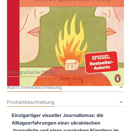
Von
Nora Krug
Verlag: Penguin
14.02.2024
Buch
128 Seiten
Hardcover
ISBN: 978-3-
32860325-2
Bibliografische Daten
Autor:innenbeschreibung
Produktbeschreibung
Einzigartiger visueller Journalismus: die
Alltagserfahrungen einer ukrainischen
Journalistin und eines russischen Künstlers im