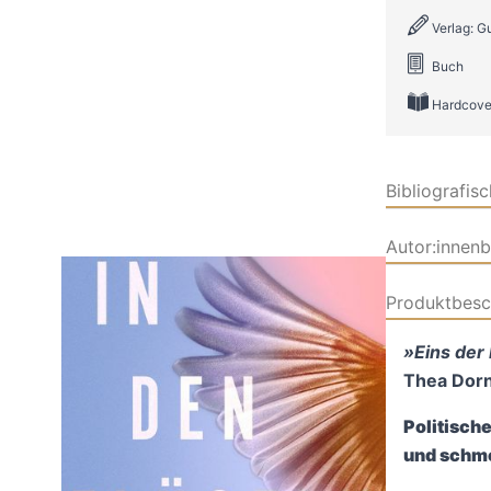
Verlag: G
Buch
Hardcove
Bibliografis
Autor:innen
Produktbesc
»Eins der
Thea Dorn,
Politisch
und schme