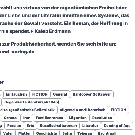
zählt uns virtuos von der eigentümlichen Freiheit der
der Liebe und der Literatur inmitten eines Systems, das
rache der Gewalt versteht. Ein Roman, der Hoffnung in
rnis spendet.« Kaleb Erdmann
 zur Produktsicherheit, wenden Sie sich bitte an:
ind-verlag.de
er
n
Eintauchen
FICTION
General
Hardcover, Softcover
Gegenwartsliteratur (ab 1945)
 zeitgenössische Belletristik
allgemein und literarisch
FICTION
General
Iran
Familienroman
Migration
Revolution
g
Persien
Evin
Gesellschaftsroman
Literatur
Coming of Age
Vater
Mutter
Geschichte
Sohn
Teheran
Nachtigall