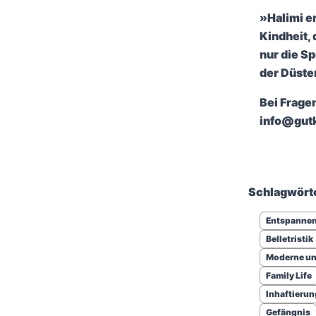
»Halimi er
Kindheit, 
nur die Sp
der Düste
Bei Fragen
info@gutk
Schlagwört
Entspanne
Belletristik
Moderne und
Family Life
Inhaftierun
Gefängnis