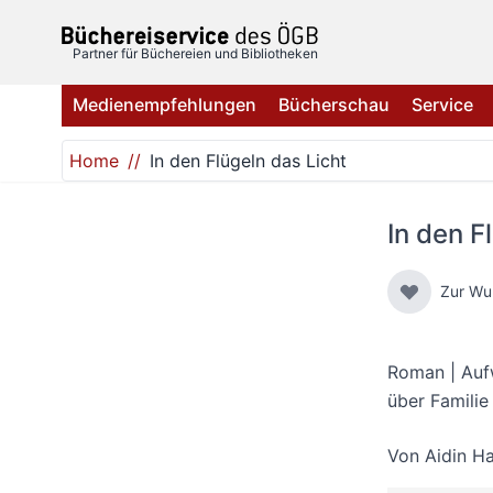
Direkt zum Inhalt
Partner für Büchereien und Bibliotheken
Medienempfehlungen
Bücherschau
Service
Home
In den Flügeln das Licht
In den F
Zur Wu
Roman | Auf
über Familie
Von
Aidin Ha