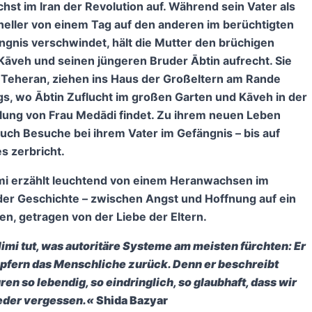
st im Iran der Revolution auf. Während sein Vater als
neller von einem Tag auf den anderen im berüchtigten
ngnis verschwindet, hält die Mutter den brüchigen
 Kāveh und seinen jüngeren Bruder Ābtin aufrecht. Sie
 Teheran, ziehen ins Haus der Großeltern am Rande
gs, wo Ābtin Zuflucht im großen Garten und Kāveh in der
ung von Frau Medādi findet. Zu ihrem neuen Leben
uch Besuche bei ihrem Vater im Gefängnis – bis auf
es zerbricht.
imi erzählt leuchtend von einem Heranwachsen im
der Geschichte – zwischen Angst und Hoffnung auf ein
en, getragen von der Liebe der Eltern.
imi tut, was autoritäre Systeme am meisten fürchten: Er
Opfern das Menschliche zurück. Denn er beschreibt
ren so lebendig, so eindringlich, so glaubhaft, dass wir
ieder vergessen.«
Shida Bazyar