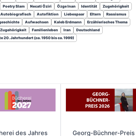
Poetry Slam
Necati Öziri
Özge Inan
Identität
Zugehörigkeit
Autobiografisch
Autofiktion
Liebespaar
Eltern
Rassismus
geschichte
Aufwachsen
Kaleb Erdmann
Erzählerisches Thema
Zugehörigkeit
Familienleben
Iran
Deutschland
e 20. Jahrhundert (ca. 1950 bis ca. 1999)
herei des Jahres
Georg-Büchner-Preis