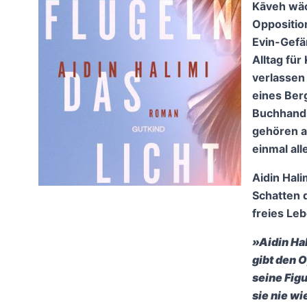
Kāveh wäch
Oppositio
Evin-Gefä
Alltag für
verlassen
eines Ber
Buchhandl
gehören a
einmal all
Aidin Hal
Schatten 
freies Leb
»Aidin Hal
gibt den 
seine Figu
sie nie w