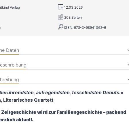
utkind Verlag
12.03.2026
208 Seiten
r
ISBN: 978-3-98941062-6
che Daten
beschreibung
hreibung
 berührendsten, aufregendsten, fesselndsten Debüts.«
 Literarisches Quartett
e Zeitgeschichte wird zur Familiengeschichte – packend
rzlich aktuell.