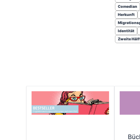
Comedian
Herkunft
Migrations
Identität
Zweite Hälft
Büc