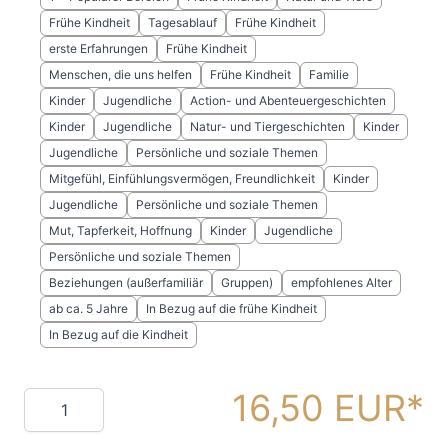
Frühe Kindheit
Tagesablauf
Frühe Kindheit
erste Erfahrungen
Frühe Kindheit
Menschen, die uns helfen
Frühe Kindheit
Familie
Kinder
Jugendliche
Action- und Abenteuergeschichten
Kinder
Jugendliche
Natur- und Tiergeschichten
Kinder
Jugendliche
Persönliche und soziale Themen
Mitgefühl, Einfühlungsvermögen, Freundlichkeit
Kinder
Jugendliche
Persönliche und soziale Themen
Mut, Tapferkeit, Hoffnung
Kinder
Jugendliche
Persönliche und soziale Themen
Beziehungen (außerfamiliär
Gruppen)
empfohlenes Alter
ab ca. 5 Jahre
In Bezug auf die frühe Kindheit
In Bezug auf die Kindheit
16,50 EUR
Menge