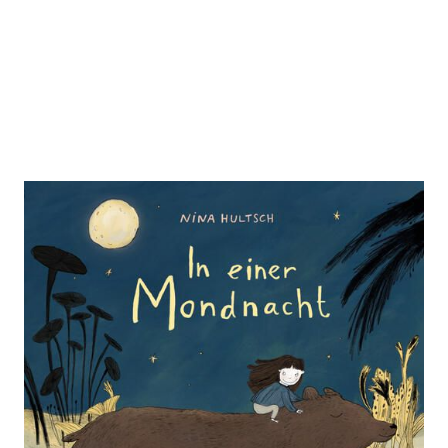
In einer Mondnacht
Zur Wunschliste hinzufügen
Ein stimmungsvolles Bilderbuch über Mut und die
Kraft der Fantasie
Von
Nina Hultsch