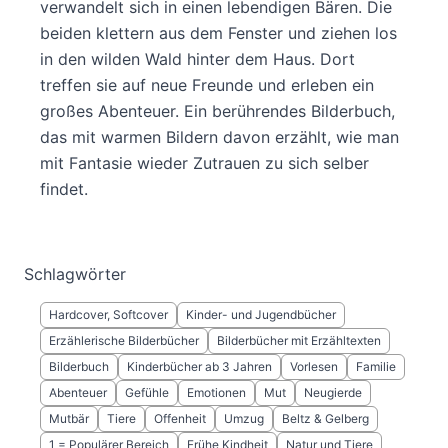
verwandelt sich in einen lebendigen Bären. Die
beiden klettern aus dem Fenster und ziehen los
in den wilden Wald hinter dem Haus. Dort
treffen sie auf neue Freunde und erleben ein
großes Abenteuer. Ein berührendes Bilderbuch,
das mit warmen Bildern davon erzählt, wie man
mit Fantasie wieder Zutrauen zu sich selber
findet.
Schlagwörter
Hardcover, Softcover
Kinder- und Jugendbücher
Erzählerische Bilderbücher
Bilderbücher mit Erzähltexten
Bilderbuch
Kinderbücher ab 3 Jahren
Vorlesen
Familie
Abenteuer
Gefühle
Emotionen
Mut
Neugierde
Mutbär
Tiere
Offenheit
Umzug
Beltz & Gelberg
1 = Populärer Bereich
Frühe Kindheit
Natur und Tiere