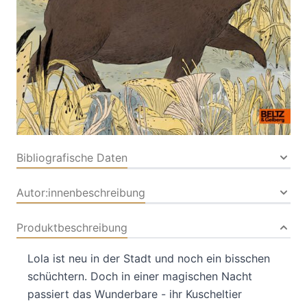
Verlag: Beltz
19.03.2026
Verlagsgruppe GmbH & Co.
KG
Buch
38 Seiten
Hardcover
ISBN: 978-3-
40779017-0
Bibliografische Daten
Autor:innenbeschreibung
Produktbeschreibung
Lola ist neu in der Stadt und noch ein bisschen
schüchtern. Doch in einer magischen Nacht
passiert das Wunderbare - ihr Kuscheltier