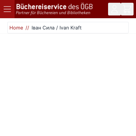
Direkt zum Inhalt
Home
Iван Сила / Ivan Kraft