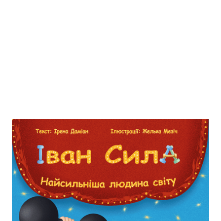
Iван Сила / Ivan Kraft
Zur Wunschliste hinzufügen
найсильніша людина світу / der stärkste Mensch
der Welt