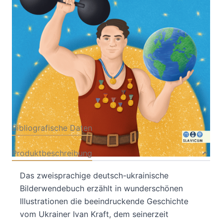
Von
Irena Damian
Verlag: Slavicum
30.06.2023
Buch
56 Seiten
Hardcover
ISBN: 978-3-
94768063-4
Bibliografische Daten
Produktbeschreibung
Das zweisprachige deutsch-ukrainische
Bilderwendebuch erzählt in wunderschönen
Illustrationen die beeindruckende Geschichte
vom Ukrainer Ivan Kraft, dem seinerzeit