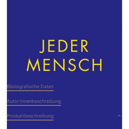
Von
Ferdinand Schirach
Verlag: Luchterhand
13.04.2021
Buch
32 Seiten
gebunden
ISBN: 978-3-630-
87671-9
Leseprobe_Schirach_Jeder_Mensch
Bibliografische Daten
Autor:innenbeschreibung
Produktbeschreibung
Jeder Mensch hat das Recht …