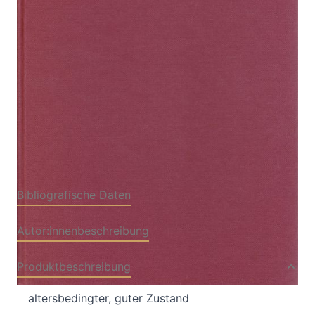
Weltgeschichte im Walzertakt
Von
Marcel Prawy
Verlag: Fritz Molden,
01.01.1975
Wien
Antiquarisches Buch
384 Seiten
gebunden
ISBN: ANTIDIV010
Bibliografische Daten
Autor:innenbeschreibung
Produktbeschreibung
altersbedingter, guter Zustand