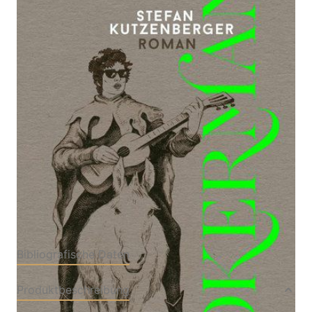
Zur Wunschliste hinzufügen
Roman
Von
Stefan Kutzenberger
Verlag: Berlin
03.08.2020
Buch
352 Seiten
geb.
ISBN: 978-3-
82701424-5
Bibliografische Daten
Produktbeschreibung