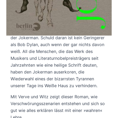
»Jokerman dance to the nightingale tune ...«
Bob Dylan
Sein Name ist Kutzenberger, Stefan
Kutzenberger. Der melancholische Österreicher
hat den Auftrag, die Welt zu retten, denn er ist
der Jokerman. Schuld daran ist kein Geringerer
als Bob Dylan, auch wenn der gar nichts davon
weiß. All die Menschen, die das Werk des
Musikers und Literaturnobelpreisträgers seit
Jahrzehnten wie eine heilige Schrift deuten,
haben den Jokerman auserkoren, die
Wiederwahl eines der bizarrsten Tyrannen
unserer Tage ins Weiße Haus zu verhindern.
Mit Verve und Witz zeigt dieser Roman, wie
Verschwörungsszenarien entstehen und sich so
gut wie alles erklären lässt mit einer »wahren«
Lehre ...