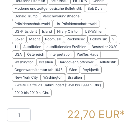
Deutsche Literatur
Belletristik
FICTION
General
Moderne und zeitgenössische Belletristik
Bob Dylan
Donald Trump
Verschwörungstheorie
Präsidentschaftswahl
Us-Präsidentschaftswahl
US-Präsident
Island
Hilary Clinton
US-Wahlen
Joker
Macht
Popmusik
Rockmusik
Folkmusik
9
11
Autofiktion
autofiktionales Erzählen
Bestseller 2020
USA
Österreich
Interpretation
Weißes Haus
Washington
Brasilien
Hardcover, Softcover
Belletristik
Gegenwartsliteratur (ab 1945)
Wien
Reykjavík
New York City
Washington
Brasilien
Zweite Hälfte 20. Jahrhundert (1950 bis 1999 n. Chr.)
2010 bis 2019 n. Chr.
22,70 EUR
Menge