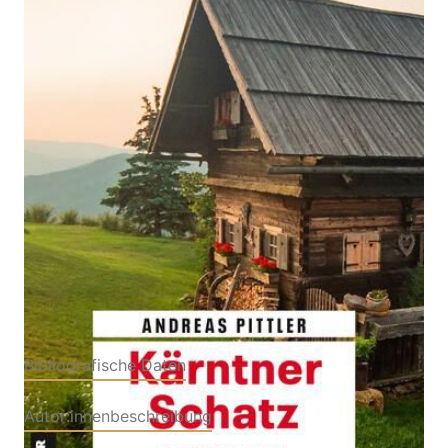
Zur Wunschliste hinzufügen
Kriminalroman
Von
Andreas Pittler
Verlag: Gmeiner-Verlag
11.03.2026
Buch
256 Seiten
Softcover
ISBN: 978-3-83928061-
4
Bibliografische Daten
Autor:innenbeschreibung