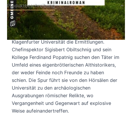
Produktbeschreibung
In St. Andrä wird bei Aushubarbeiten ein
römisches Skelett entdeckt - doch bald
überschattet ein aktueller Mord an der
Klagenfurter Universität die Ermittlungen.
Chefinspektor Sigisbert Obiltschnig und sein
Kollege Ferdinand Popatnig suchen den Täter im
Umfeld eines eigenbrötlerischen Althistorikers,
der weder Feinde noch Freunde zu haben
schien. Die Spur führt sie von den Hörsälen der
Universität zu den archäologischen
Ausgrabungen römischer Relikte, wo
Vergangenheit und Gegenwart auf explosive
Weise aufeinandertreffen.