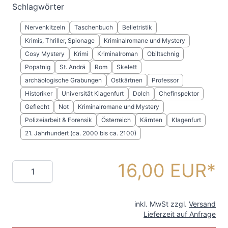
Schlagwörter
Nervenkitzeln
Taschenbuch
Belletristik
Krimis, Thriller, Spionage
Kriminalromane und Mystery
Cosy Mystery
Krimi
Kriminalroman
Obiltschnig
Popatnig
St. Andrä
Rom
Skelett
archäologische Grabungen
Ostkärtnen
Professor
Historiker
Universität Klagenfurt
Dolch
Chefinspektor
Geflecht
Not
Kriminalromane und Mystery
Polizeiarbeit & Forensik
Österreich
Kärnten
Klagenfurt
21. Jahrhundert (ca. 2000 bis ca. 2100)
16,00 EUR
Menge
inkl. MwSt zzgl.
Versand
Lieferzeit auf Anfrage