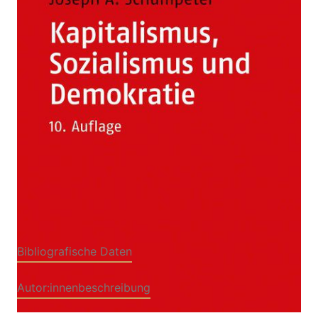
Mit einer Einführung von Heinz D. Kurz
Von
Joseph A. Schumpeter
Verlag: UTB|Narr
08.06.2020
Francke Attempto
Buch
650 Seiten
gebunden
ISBN: 978-3-8252-
5317-2
Bibliografische Daten
Autor:innenbeschreibung