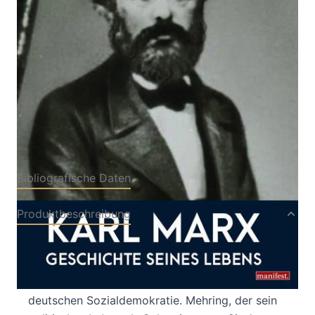
Von
Franz Mehring
Verlag: Manifest
15.06.2021
Buch
500 Seiten
Paperback
ISBN: 978-3-96156-
106-3
Bibliografische Daten
Produktbeschreibung
Franz Mehring galt in der Zeit vor dem ersten
Weltkrieg als eine*r der bedeutendsten
Historiker*innen und Schriftsteller*innen der
deutschen Sozialdemokratie. Mehring, der sein