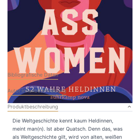
Von
Mackenzi Lee
Verlag: Suhrkamp
10.03.2019
Buch
174 Seiten
gebunden
ISBN: 978-3-518-
46957-6
Bibliografische Daten
Autor:innenbeschreibung
Produktbeschreibung
Die Weltgeschichte kennt kaum Heldinnen,
meint man(n). Ist aber Quatsch. Denn das, was
als Weltgeschichte gilt, wird von alten, weißen