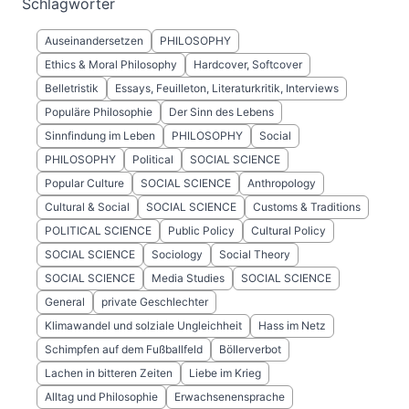
Schlagwörter
Auseinandersetzen
PHILOSOPHY
Ethics & Moral Philosophy
Hardcover, Softcover
Belletristik
Essays, Feuilleton, Literaturkritik, Interviews
Populäre Philosophie
Der Sinn des Lebens
Sinnfindung im Leben
PHILOSOPHY
Social
PHILOSOPHY
Political
SOCIAL SCIENCE
Popular Culture
SOCIAL SCIENCE
Anthropology
Cultural & Social
SOCIAL SCIENCE
Customs & Traditions
POLITICAL SCIENCE
Public Policy
Cultural Policy
SOCIAL SCIENCE
Sociology
Social Theory
SOCIAL SCIENCE
Media Studies
SOCIAL SCIENCE
General
private Geschlechter
Klimawandel und solziale Ungleichheit
Hass im Netz
Schimpfen auf dem Fußballfeld
Böllerverbot
Lachen in bitteren Zeiten
Liebe im Krieg
Alltag und Philosophie
Erwachsenensprache