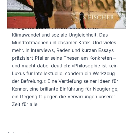
ausführlich hergeleitet hat, wird hier in knapper
Form anhand aktueller Themen erklärt: Zartes
Sprechen und vulgäre Präsidenten. Lockdowns
und gutes Leben. Private Geschlechter.
Klimawandel und soziale Ungleichheit. Das
Mundtotmachen unliebsamer Kritik. Und vieles
mehr. In Interviews, Reden und kurzen Essays
präzisiert Pfaller seine Thesen am Konkreten –
und macht dabei deutlich: »Philosophie ist kein
Luxus für Intellektuelle, sondern ein Werkzeug
der Befreiung.« Eine Vertiefung seiner Ideen für
Kenner, eine brillante Einführung für Neugierige,
ein Gegengift gegen die Verwirrungen unserer
Zeit für alle.