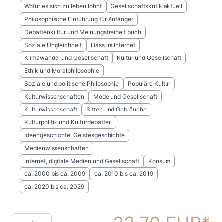
Wofür es sich zu leben lohnt
Gesellschaftskritik aktuell
Philosophische Einführung für Anfänger
Debattenkultur und Meinungsfreiheit buch
Soziale Ungleichheit
Hass im Internet
Klimawandel und Gesellschaft
Kultur und Gesellschaft
Ethik und Moralphilosophie
Soziale und politische Philosophie
Populäre Kultur
Kulturwissenschaften
Mode und Gesellschaft
Kulturwissenschaft
Sitten und Gebräuche
Kulturpolitik und Kulturdebatten
Ideengeschichte, Geistesgeschichte
Medienwissenschaften
Internet, digitale Medien und Gesellschaft
Konsum
ca. 2000 bis ca. 2009
ca. 2010 bis ca. 2019
ca. 2020 bis ca. 2029
Menge