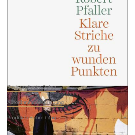
Von
Robert Pfaller
Verlag: S. FISCHER
29.04.2026
Buch
272 Seiten
Softcover
ISBN: 978-3-10397758-
5
Bibliografische Daten
Autor:innenbeschreibung
Produktbeschreibung
Was Robert Pfaller in seinen großen Büchern