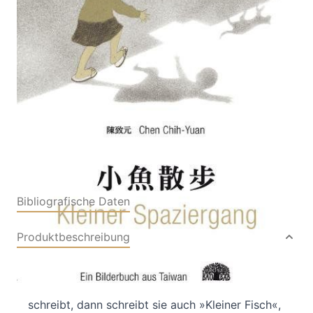
Ein Bilderbuch aus Taiwan
Von
Chih-Yuan Chen
Verlag: Baobab Books
01.01.2011
Buch
32 Seiten
Hardcover
ISBN: 978-3-
90580432-4
Bibliografische Daten
Produktbeschreibung
Hsiao-Yü lebt in Taiwan. Dort spricht man
Chinesisch und wenn Hsiao-Yü ihren Namen
schreibt, dann schreibt sie auch »Kleiner Fisch«,