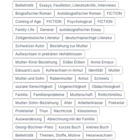
Belletristik
Essays, Feuilleton, Literaturkritik, Interviews
Biografischer Roman
Autobiografischer Roman
FICTION
Coming of Age
FICTION
Psychological
FICTION
Family Life
General
autobiografischer Essay
Zeitgenössische Literatur
deutschsprachige Literatur
Schweizer Autor
Beziehung zur Mutter
Aufwachsen in prekären Verhältnissen
Mutter-Kind-Beziehung
Didier Éribon
Annie Ernaux
Edouard Louis
Aufwachsen in Armut
Identität
Mutter
Mutter und Sohn
Rabenmutter
Armut
Schweiz
soziale Gerechtigkeit
Ungerechtigkeit
Obdachlosigkeit
Familie
Familienprobleme
Mutterschaft
Rotlichtmilieu
Mutter-Sohn-Beziehung
Alter
Arbeiterklasse
Prekariat
Proletariat
Thun
Nachtclub
Klassismus
Auswanderung
Abrechnung mit der Familie
Georg-Büchner-Preis
kurzes Buch
kleines Buch
Belletristik
Themen, Stoffe, Motive
Heranwachsen