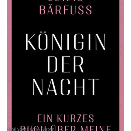
Zur Wunschliste hinzufügen
Ein kurzes Buch über meine Mutter | "Lukas Bärfuss
hat sich in eine schmerzhafte Gegend gewagt und
ein unglaublich gutes Buch darüber geschrieben."
Tagesanzeiger
Von
Lukas Bärfuss
Verlag: Rowohlt
15.05.2026
Buch
128 Seiten
Hardcover
ISBN: 978-3-
49800321-0
Bibliografische Daten