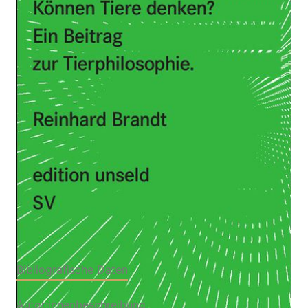
Zur Wunschliste hinzufügen
Ein Beitrag zur Tierphilosophie
Von
Reinhard Brandt
Verlag: Suhrkamp
23.02.2009
Buch
159 Seiten
kartoniert
ISBN: 978-3-518-
26017-3
Leseprobe_Koennen_Tiere_denken
Bibliografische Daten
Autor:innenbeschreibung