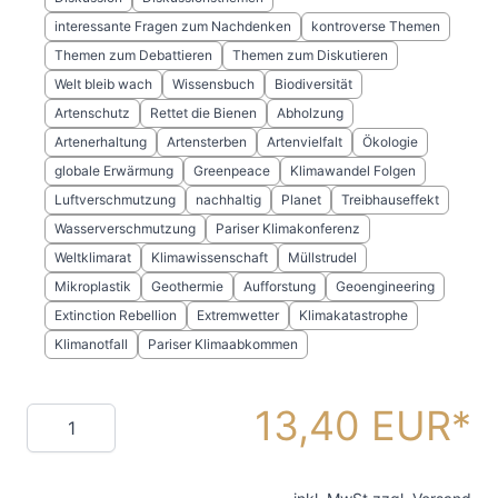
interessante Fragen zum Nachdenken
kontroverse Themen
Themen zum Debattieren
Themen zum Diskutieren
Welt bleib wach
Wissensbuch
Biodiversität
Artenschutz
Rettet die Bienen
Abholzung
Artenerhaltung
Artensterben
Artenvielfalt
Ökologie
globale Erwärmung
Greenpeace
Klimawandel Folgen
Luftverschmutzung
nachhaltig
Planet
Treibhauseffekt
Wasserverschmutzung
Pariser Klimakonferenz
Weltklimarat
Klimawissenschaft
Müllstrudel
Mikroplastik
Geothermie
Aufforstung
Geoengineering
Extinction Rebellion
Extremwetter
Klimakatastrophe
Klimanotfall
Pariser Klimaabkommen
13,40 EUR
Menge