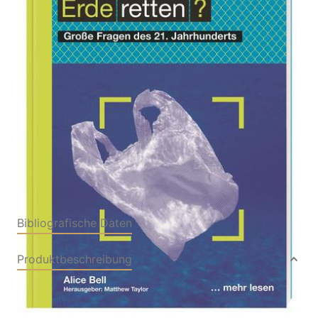
Große Fragen des 21. Jahrhunderts
Von
Alice Bell
Verlag: Dorling
26.01.2021
Kindersley
Buch
144 Seiten
Klappenbroschur
ISBN: 978-3-8310-
4140-4
Bibliografische Daten
Produktbeschreibung
Können wir unseren Planeten überhaupt noch
retten?