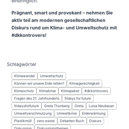
eindringlich.
Prägnant, smart und provokant – nehmen Sie
aktiv teil am modernen gesellschaftlichen
Diskurs rund um Klima- und Umweltschutz mit
#dkkontrovers!
Schlagwörter
Klimawandel
Umweltschutz
Können wir unsere Erde retten?
Klimagerechtigkeit
Klimaschutz
Klimakrise
Klimapaket
#dkkontrovers
Fragen des 21. Jahrhunderts
fridays for future
fridaysforfuture
Greta Thunberg
Greta
Luisa Neubauer
Umweltverschmutzung
Umweltkrise
Erderwärmung
Plastikmüll
zero waste
Debatten Buch
Diskurs
Diskussion
Diskussionsthemen