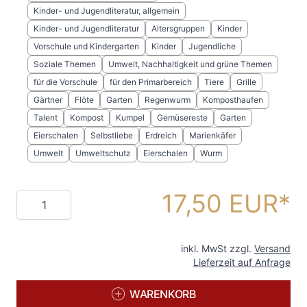
Kinder- und Jugendliteratur, allgemein
Kinder- und Jugendliteratur
Altersgruppen
Kinder
Vorschule und Kindergarten
Kinder
Jugendliche
Soziale Themen
Umwelt, Nachhaltigkeit und grüne Themen
für die Vorschule
für den Primarbereich
Tiere
Grille
Gärtner
Flöte
Garten
Regenwurm
Komposthaufen
Talent
Kompost
Kumpel
Gemüsereste
Garten
Eierschalen
Selbstliebe
Erdreich
Marienkäfer
Umwelt
Umweltschutz
Eierschalen
Wurm
17,50 EUR
Menge
inkl. MwSt zzgl.
Versand
Lieferzeit auf Anfrage
WARENKORB