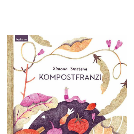
Kompostfranzi
Zur Wunschliste hinzufügen
Von
Simona Smatana
Verlag:
06.02.2023
Leykam|Monokel, LC
Buch
40 Seiten
Hardcover
ISBN: 978-3-70118272-
5