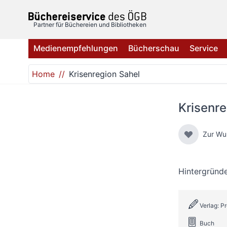
Direkt zum Inhalt
Partner für Büchereien und Bibliotheken
Medienempfehlungen
Bücherschau
Service
Home
Krisenregion Sahel
Krisenre
Zur Wu
Hintergründe
Verlag: P
Buch