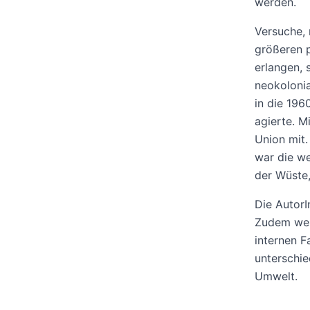
werden.
Versuche, 
größeren 
erlangen, 
neokolonia
in die 196
agierte. M
Union mit.
war die we
der Wüste,
Die AutorI
Zudem wer
internen F
unterschie
Umwelt.