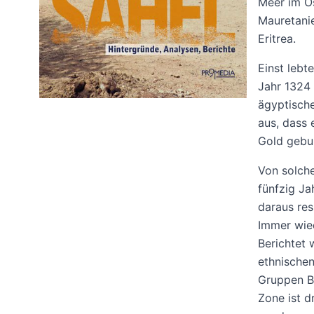
Meer im Os
Mauretanie
Eritrea.
Einst lebt
Jahr 1324
ägyptische
aus, dass 
Gold gebu
Von solche
fünfzig Ja
daraus res
Immer wied
Berichtet 
ethnischen
Gruppen Bo
Zone ist d