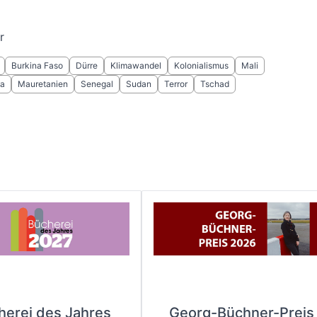
r
Burkina Faso
Dürre
Klimawandel
Kolonialismus
Mali
a
Mauretanien
Senegal
Sudan
Terror
Tschad
herei des Jahres
Georg-Büchner-Preis