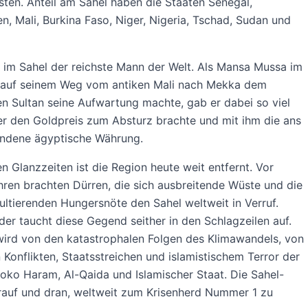
ten. Anteil am Sahel haben die Staaten Senegal,
n, Mali, Burkina Faso, Niger, Nigeria, Tschad, Sudan und
e im Sahel der reichste Mann der Welt. Als Mansa Mussa im
 auf seinem Weg vom antiken Mali nach Mekka dem
n Sultan seine Aufwartung machte, gab er dabei so viel
er den Goldpreis zum Absturz brachte und mit ihm die ans
ndene ägyptische Währung.
n Glanzzeiten ist die Region heute weit entfernt. Vor
hren brachten Dürren, die sich ausbreitende Wüste und die
ultierenden Hungersnöte den Sahel weltweit in Verruf.
er taucht diese Gegend seither in den Schlagzeilen auf.
wird von den katastrophalen Folgen des Klimawandels, von
 Konflikten, Staatsstreichen und islamistischem Terror der
ko Haram, Al-Qaida und Islamischer Staat. Die Sahel-
rauf und dran, weltweit zum Krisenherd Nummer 1 zu