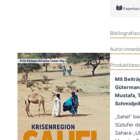
Paperbac
Bibliografis
Autor:innen
Produktbesc
Mit Beiträ
Gütermann
Mustafa, T
Schmidjel
„Sahel“ be
Südufer de
Sahara-„Uf