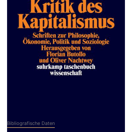
Zur Wunschliste hinzufügen
Schriften zu Philosophie, Ökonomie, Politik und
Soziologie
Von
Karl Marx
Verlag: Suhrkamp
16.04.2018
Buch
666 Seiten
kartoniert
ISBN: 978-3-518-
29854-1
Leseprobe_Kritik_des_Kapitalismus
Bibliografische Daten