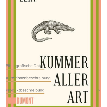
Von
Mariana Leky
Verlag: DuMont
13.03.2024
Buchverlag
Buch
176 Seiten
Softcover
ISBN: 978-3-83216723-
3
Bibliografische Daten
Autor:innenbeschreibung
Produktbeschreibung
»Alle wirken innerlich blitzblank, nur in unserem