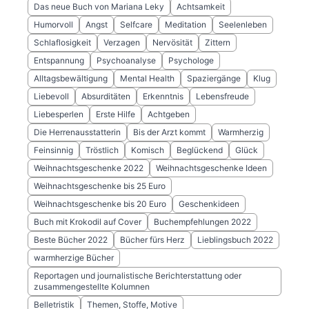
Das neue Buch von Mariana Leky
Achtsamkeit
Humorvoll
Angst
Selfcare
Meditation
Seelenleben
Schlaflosigkeit
Verzagen
Nervösität
Zittern
Entspannung
Psychoanalyse
Psychologe
Alltagsbewältigung
Mental Health
Spaziergänge
Klug
Liebevoll
Absurditäten
Erkenntnis
Lebensfreude
Liebesperlen
Erste Hilfe
Achtgeben
Die Herrenausstatterin
Bis der Arzt kommt
Warmherzig
Feinsinnig
Tröstlich
Komisch
Beglückend
Glück
Weihnachtsgeschenke 2022
Weihnachtsgeschenke Ideen
Weihnachtsgeschenke bis 25 Euro
Weihnachtsgeschenke bis 20 Euro
Geschenkideen
Buch mit Krokodil auf Cover
Buchempfehlungen 2022
Beste Bücher 2022
Bücher fürs Herz
Lieblingsbuch 2022
warmherzige Bücher
Reportagen und journalistische Berichterstattung oder
zusammengestellte Kolumnen
Belletristik
Themen, Stoffe, Motive