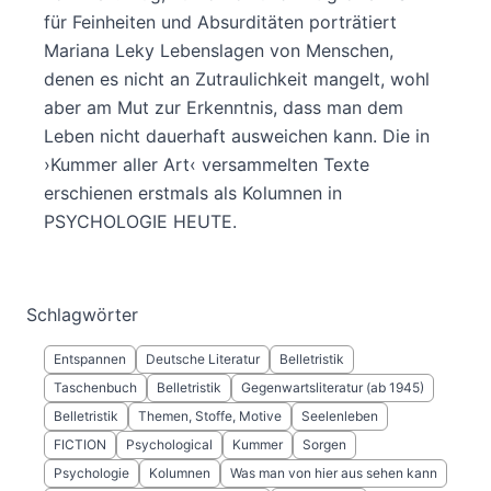
für Feinheiten und Absurditäten porträtiert
Mariana Leky Lebenslagen von Menschen,
denen es nicht an Zutraulichkeit mangelt, wohl
aber am Mut zur Erkenntnis, dass man dem
Leben nicht dauerhaft ausweichen kann. Die in
›Kummer aller Art‹ versammelten Texte
erschienen erstmals als Kolumnen in
PSYCHOLOGIE HEUTE.
Schlagwörter
Entspannen
Deutsche Literatur
Belletristik
Taschenbuch
Belletristik
Gegenwartsliteratur (ab 1945)
Belletristik
Themen, Stoffe, Motive
Seelenleben
FICTION
Psychological
Kummer
Sorgen
Psychologie
Kolumnen
Was man von hier aus sehen kann