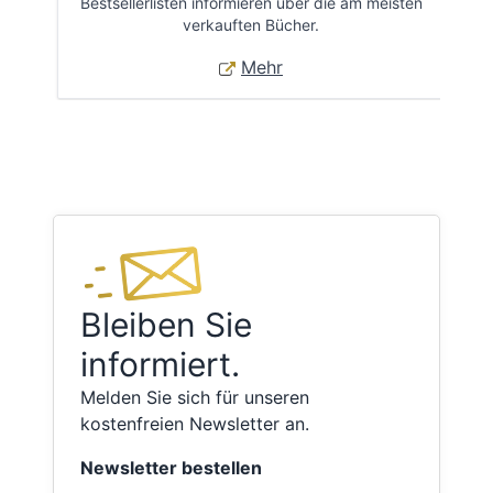
Bestsellerlisten informieren über die am meisten
Öff
verkauften Bücher.
Mehr
Bleiben Sie
informiert.
Melden Sie sich für unseren
kostenfreien Newsletter an.