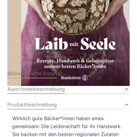
Von
Barbara van Melle
Verlag: Brandstätter
12.09.2022
Buch
240 Seiten
Hardcover
ISBN: 978-3-
71060636-6
Bibliografische Daten
Autor:innenbeschreibung
Produktbeschreibung
Wirklich gute Bäcker*innen haben eines
gemeinsam: Die Leidenschaft für ihr Handwerk.
Sie backen mit den besten regionalen Zutaten