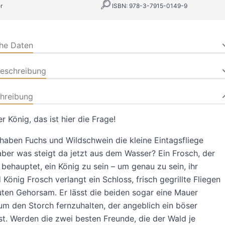
r
ISBN: 978-3-7915-0149-9
che Daten
beschreibung
hreibung
View larger 
r König, das ist hier die Frage!
r image
View larger image
View larger image
View larger image
 haben Fuchs und Wildschwein die kleine Eintagsfliege
aber was steigt da jetzt aus dem Wasser? Ein Frosch, der
behauptet, ein König zu sein – um genau zu sein, ihr
 König Frosch verlangt ein Schloss, frisch gegrillte Fliegen
ten Gehorsam. Er lässt die beiden sogar eine Mauer
 um den Storch fernzuhalten, der angeblich ein böser
st. Werden die zwei besten Freunde, die der Wald je