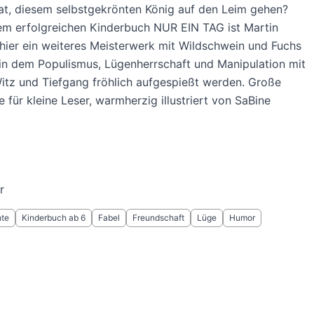
at, diesem selbstgekrönten König auf den Leim gehen?
em erfolgreichen Kinderbuch NUR EIN TAG ist Martin
 hier ein weiteres Meisterwerk mit Wildschwein und Fuchs
in dem Populismus, Lügenherrschaft und Manipulation mit
tz und Tiefgang fröhlich aufgespießt werden. Große
e für kleine Leser, warmherzig illustriert von SaBine
r
hte
Kinderbuch ab 6
Fabel
Freundschaft
Lüge
Humor