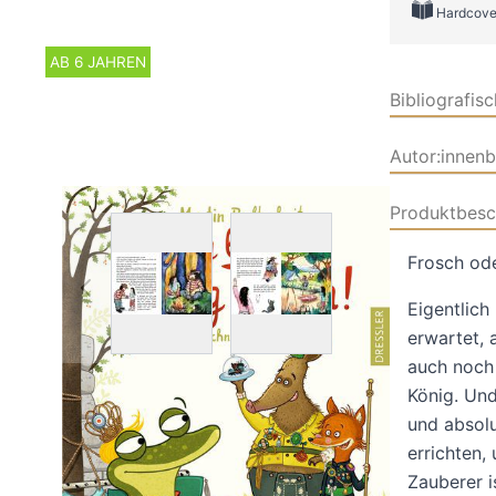
Hardcove
AB 6 JAHREN
Bibliografis
Autor:innen
Produktbesc
Frosch ode
View larger image
View larger image
View large
Eigentlich
erwartet, 
auch noch 
König. Und
und absolu
errichten,
Zauberer i