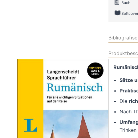
Buch
Softcove
Bibliografis
Produktbesc
Rumänisch
Sätze u
Praktis
Die
ric
Nach Th
Umfang
Trinken