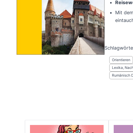
Reisew
Mit de
eintauc
Schlagwörte
Orientieren
Lexika, Nac
Rumänisch 