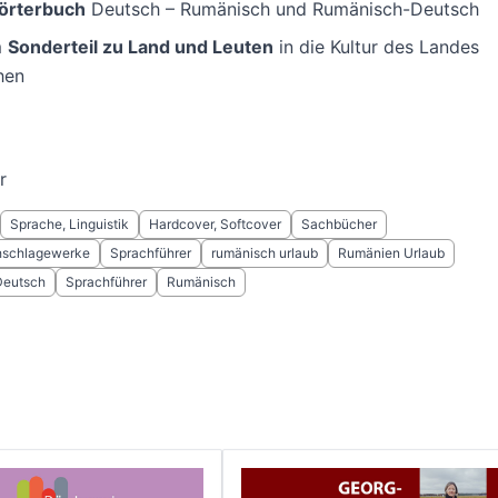
örterbuch
Deutsch – Rumänisch und Rumänisch-Deutsch
m
Sonderteil zu Land und Leuten
in die Kultur des Landes
hen
r
Sprache, Linguistik
Hardcover, Softcover
Sachbücher
hschlagewerke
Sprachführer
rumänisch urlaub
Rumänien Urlaub
Deutsch
Sprachführer
Rumänisch