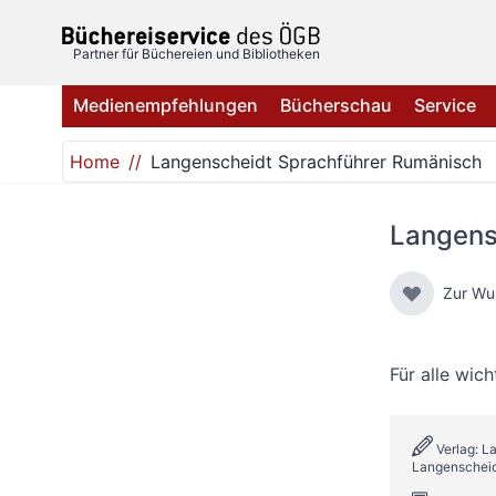
Direkt zum Inhalt
Partner für Büchereien und Bibliotheken
Medienempfehlungen
Bücherschau
Service
Home
Langenscheidt Sprachführer Rumänisch
Langens
Zur Wu
Für alle wich
Verlag: L
Langenschei