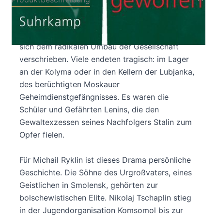
»Himmelsstürmer« hießen die jungen Leute, die
1917 für die Oktoberrevolution brannten und
sich dem radikalen Umbau der Gesellschaft
verschrieben. Viele endeten tragisch: im Lager
an der Kolyma oder in den Kellern der Lubjanka,
des berüchtigten Moskauer
Geheimdienstgefängnisses. Es waren die
Schüler und Gefährten Lenins, die den
Gewaltexzessen seines Nachfolgers Stalin zum
Opfer fielen.
Für Michail Ryklin ist dieses Drama persönliche
Geschichte. Die Söhne des Urgroßvaters, eines
Geistlichen in Smolensk, gehörten zur
bolschewistischen Elite. Nikolaj Tschaplin stieg
in der Jugendorganisation Komsomol bis zur