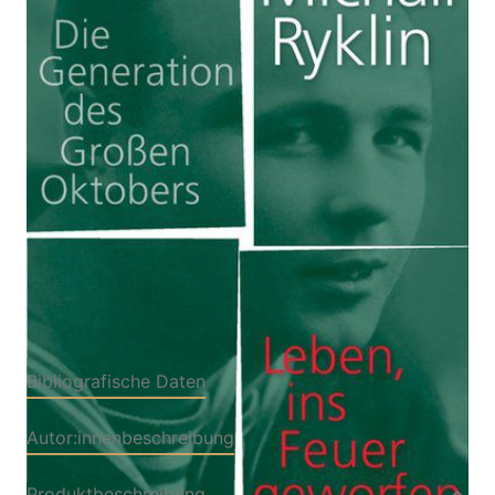
Die Generation des Großen Oktobers
Von
Michail Ryklin
Verlag: Suhrkamp
31.03.2019
Buch
336 Seiten
gebunden mit
ISBN: 978-3-518-
Schutzumschlag
42773-6
Bibliografische Daten
Autor:innenbeschreibung
Produktbeschreibung