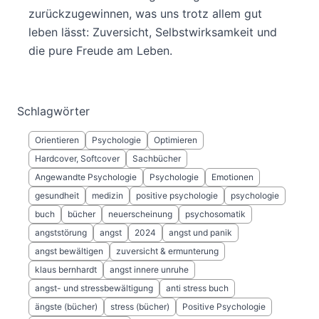
zurückzugewinnen, was uns trotz allem gut
leben lässt: Zuversicht, Selbstwirksamkeit und
die pure Freude am Leben.
Schlagwörter
Orientieren
Psychologie
Optimieren
Hardcover, Softcover
Sachbücher
Angewandte Psychologie
Psychologie
Emotionen
gesundheit
medizin
positive psychologie
psychologie
buch
bücher
neuerscheinung
psychosomatik
angststörung
angst
2024
angst und panik
angst bewältigen
zuversicht & ermunterung
klaus bernhardt
angst innere unruhe
angst- und stressbewältigung
anti stress buch
ängste (bücher)
stress (bücher)
Positive Psychologie