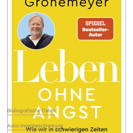
Wie wir in schwierigen Zeiten innere Stärke und
Zuversicht finden
Von
Dietrich Grönemeyer
Verlag: Ludwig
11.09.2024
Buch
272 Seiten
Hardcover
ISBN: 978-3-45328168-
4
Bibliografische Daten
Autor:innenbeschreibung