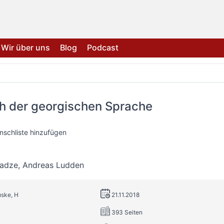
Wir über uns
Blog
Podcast
h der georgischen Sprache
nschliste hinzufügen
ladze
,
Andreas Ludden
uske, H
21.11.2018
393 Seiten