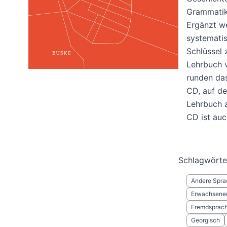
Grammatik
Ergänzt we
systematis
Schlüssel 
Lehrbuch 
runden da
CD, auf de
Lehrbuch a
CD ist auc
Schlagwörte
Andere Spra
Erwachsenen
Fremdsprach
Georgisch