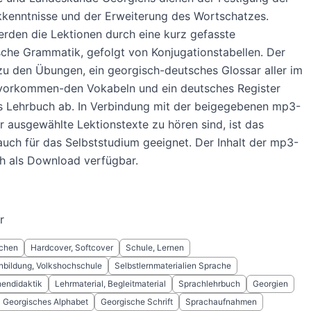
kenntnisse und der Erweiterung des Wortschatzes.
rden die Lektionen durch eine kurz gefasste
che Grammatik, gefolgt von Konjugationstabellen. Der
zu den Übungen, ein georgisch-deutsches Glossar aller im
vorkommen-den Vokabeln und ein deutsches Register
s Lehrbuch ab. In Verbindung mit der beigegebenen mp3-
r ausgewählte Lektionstexte zu hören sind, ist das
uch für das Selbststudium geeignet. Der Inhalt der mp3-
h als Download verfügbar.
r
chen
Hardcover, Softcover
Schule, Lernen
bildung, Volkshochschule
Selbstlernmaterialien Sprache
endidaktik
Lehrmaterial, Begleitmaterial
Sprachlehrbuch
Georgien
Georgisches Alphabet
Georgische Schrift
Sprachaufnahmen