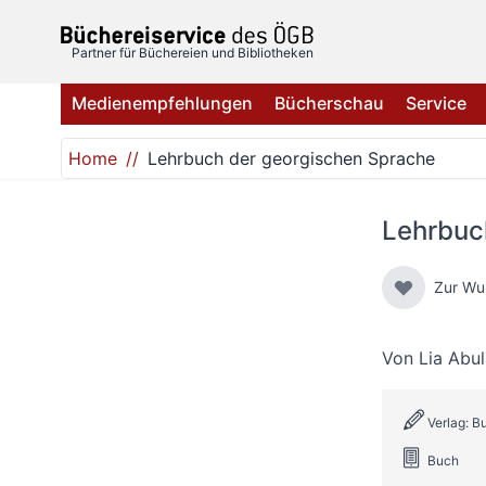
Direkt zum Inhalt
Partner für Büchereien und Bibliotheken
Medienempfehlungen
Bücherschau
Service
Home
Lehrbuch der georgischen Sprache
Lehrbuc
Zur Wu
Von
Lia Abu
Verlag: B
Buch