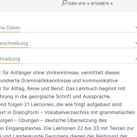
r
ISBN: 978-3-87548878-4
che Daten
beschreibung
hreibung
t für Anfänger ohne Vorkenntnisse, vermittelt dieses
fundierte Grammatikkenntnisse und kommunikative
für Alltag, Reise und Beruf. Das Lehrbuch beginnt mit
ührung in die georgische Schrift und Aussprache.
nd folgen 21 Lektionen, die wie folgt aufgebaut sind:
xt in Dialogform – Vokabelverzeichnis mit grammatischen
rungen – Übungen – deutsche Übersetzung des
n Eingangstextes. Die Lektionen 22 bis 33 mit Texten zur
e und Landeskunde Georgiens dienen der Festigung der