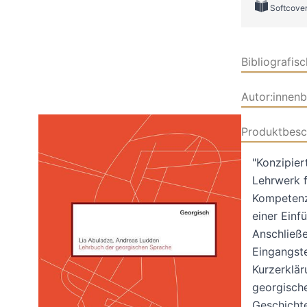
Softcove
Bibliografis
Autor:innen
Produktbesc
"Konzipier
Lehrwerk 
Kompetenz 
einer Einf
Anschließe
Eingangste
Kurzerklä
georgische
Geschicht