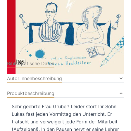
Verlag: Kremayr &
31.08.2013
Scheriau
Buch
192 Seiten
Paperback
ISBN: 978-3-218-
00881-5
Bibliografische Daten
Autor:innenbeschreibung
Produktbeschreibung
Sehr geehrte Frau Gruber! Leider stört Ihr Sohn
Lukas fast jeden Vormittag den Unterricht. Er
tratscht und verweigert jede Form der Mitarbeit
(Aufzeigen!). In den Pausen nervt er seine Lehrer