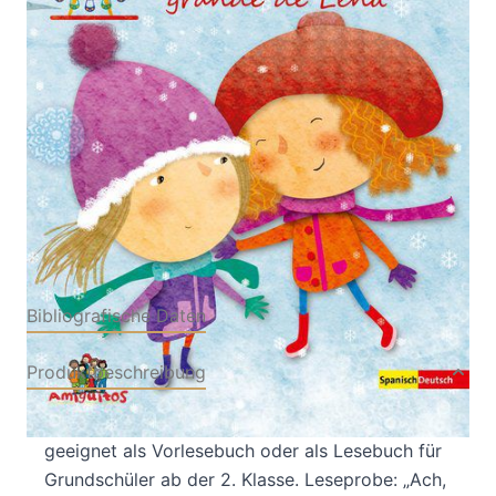
Von
Ingrid Annel
Verlag: Amiguitos -
12.10.2015
Sprachen für Kinder
Buch
48 Seiten
Keine Angabe
ISBN: 978-3-
94307941-8
Bibliografische Daten
Produktbeschreibung
Eine anrührende Geschichte in zwei Sprachen,
geeignet als Vorlesebuch oder als Lesebuch für
Grundschüler ab der 2. Klasse. Leseprobe: „Ach,