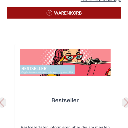
WARENKORB
Bestseller
Bestsellerlisten informieren über die am meisten
Öff