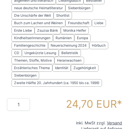
allgemein und literarisch
Lieblingsbuch
Bestseller
neue deutsche Heimatliteratur
Siebenbürgen
Die Unschärfe der Welt
Shortlist
Buch zum Lachen und Weinen
Freundschaft
Liebe
Erste Liebe
Zsuzsa Bánk
Monika Helfer
Kindheitserinnerungen
Rumänien
Europa
Familiengeschichte
Neuerscheinung 2024
Hörbuch
CD
Ungekürzte Lesung
Belletristik
Themen, Stoffe, Motive
Heranwachsen
Erzählerisches Thema
Identität
Zugehörigkeit
Siebenbürgen
Zweite Hälfte 20. Jahrhundert (ca. 1950 bis ca. 1999)
24,70 EUR
Menge
inkl. MwSt zzgl.
Versand
Lieferzeit auf Anfrage