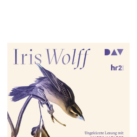
Lichtungen
Zur Wunschliste hinzufügen
Ungekürzte Lesung mit Marek Harloff (1 mp3-CD)
Von
Iris Wolff
Verlag: Der Audio Verlag
11.01.2024