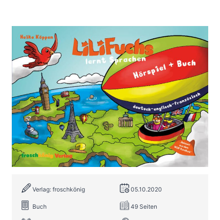
LiLi Fuchs lernt Sprachen -
deutsch-englisch-französisch
Zur Wunschliste hinzufügen
Mehrsprachiges Kinderbuch mit Kinderhörspiel
deutsch-englisch-französisch
Von
Heike Köppen
Verlag: froschkönig
05.10.2020
Buch
49 Seiten