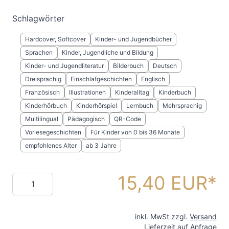
Schlagwörter
Hardcover, Softcover
Kinder- und Jugendbücher
Sprachen
Kinder, Jugendliche und Bildung
Kinder- und Jugendliteratur
Bilderbuch
Deutsch
Dreisprachig
Einschlafgeschichten
Englisch
Französisch
Illustrationen
Kinderalltag
Kinderbuch
Kinderhörbuch
Kinderhörspiel
Lernbuch
Mehrsprachig
Multilingual
Pädagogisch
QR-Code
Vorlesegeschichten
Für Kinder von 0 bis 36 Monate
empfohlenes Alter
ab 3 Jahre
15,40 EUR
Menge
inkl. MwSt zzgl.
Versand
Lieferzeit auf Anfrage