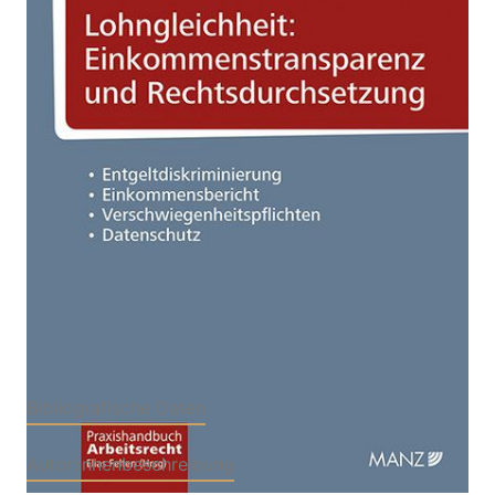
Zur Wunschliste hinzufügen
Von
Elias Felten
,
Sandra Konstatzky
,
Bianca
Schrittwieser
Verlag: MANZ Verlag
15.11.2019
Wien
Buch
102 Seiten
Softcover
ISBN: 978-3-
21408894-1
Bibliografische Daten
Autor:innenbeschreibung