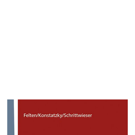
Lohngleichheit:
Einkommenstransparenz und
Rechtsdurchsetzung