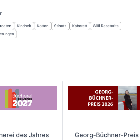
r
roaten
Kindheit
Kottan
Stinatz
Kabarett
Willi Resetarits
erungen
herei des Jahres
Georg-Büchner-Preis