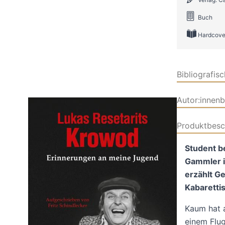
Buch
Hardcove
Bibliografis
Autor:innen
Produktbesc
Student b
Gammler i
erzählt G
Kabaretti
Kaum hat
einem Flug