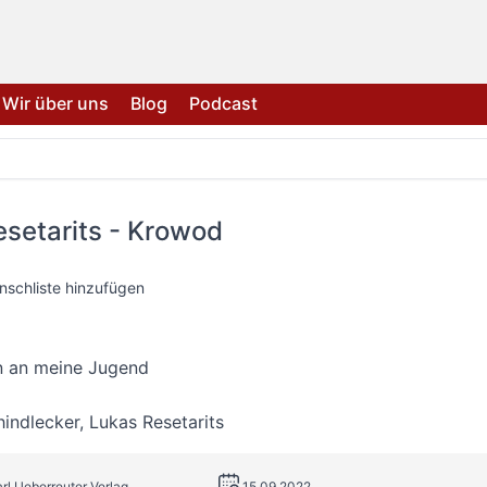
Wir über uns
Blog
Podcast
setarits - Krowod
nschliste hinzufügen
n an meine Jugend
hindlecker
,
Lukas Resetarits
arl Ueberreuter Verlag
15.09.2022