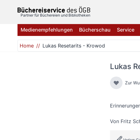
Direkt zum Inhalt
Partner für Büchereien und Bibliotheken
Medienempfehlungen
Bücherschau
Service
Home
Lukas Resetarits - Krowod
Lukas Re
Zur Wu
Erinnerunge
Von
Fritz Sc
Verlag: C