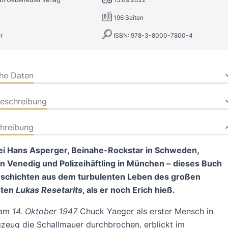
196 Seiten
r
ISBN: 978-3-8000-7800-4
che Daten
beschreibung
hreibung
ei Hans Asperger, Beinahe-Rockstar in Schweden,
n Venedig und Polizeihäftling in München –
dieses Buch
eschichten aus dem turbulenten Leben des großen
sten
Lukas Resetarits
, als er noch Erich hieß.
 am
14. Oktober 1947
Chuck Yaeger als erster Mensch in
zeug die Schallmauer durchbrochen, erblickt im