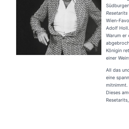
Südburgen
Resetarits
Wien-Favor
Adolf Holl.
Warum er 
abgebroch
Königin re
einer Wein
All das un
eine spann
mitnimmt.
Dieses amü
Resetarits,