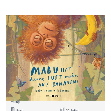
Mabu hat keine Lust mehr auf
Bananen!
Zur Wunschliste hinzufügen
Zweisprachiges Kinderbuch auf Deutsch-Englisch ab
3 Jahren
Von
Kathrin Lechl
Verlag: Kleine Welt
27.03.2024
Verlag
Buch
32 Seiten