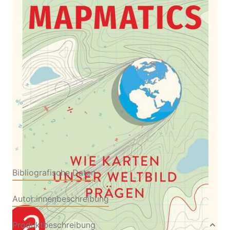
Wie Karten unser Weltbild prägen
Von
Paulina Rowińska
Verlag: Aufbau
13.08.2024
Buch
448 Seiten
Hardcover
ISBN: 978-3-
35104193-9
Bibliografische Daten
Autor:innenbeschreibung
Produktbeschreibung