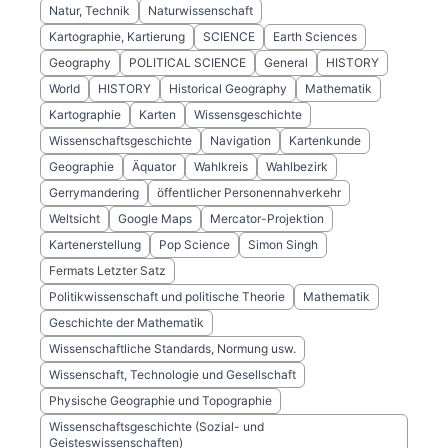
Natur, Technik
Naturwissenschaft
Kartographie, Kartierung
SCIENCE
Earth Sciences
Geography
POLITICAL SCIENCE
General
HISTORY
World
HISTORY
Historical Geography
Mathematik
Kartographie
Karten
Wissensgeschichte
Wissenschaftsgeschichte
Navigation
Kartenkunde
Geographie
Äquator
Wahlkreis
Wahlbezirk
Gerrymandering
öffentlicher Personennahverkehr
Weltsicht
Google Maps
Mercator-Projektion
Kartenerstellung
Pop Science
Simon Singh
Fermats Letzter Satz
Politikwissenschaft und politische Theorie
Mathematik
Geschichte der Mathematik
Wissenschaftliche Standards, Normung usw.
Wissenschaft, Technologie und Gesellschaft
Physische Geographie und Topographie
Wissenschaftsgeschichte (Sozial- und
Geisteswissenschaften)