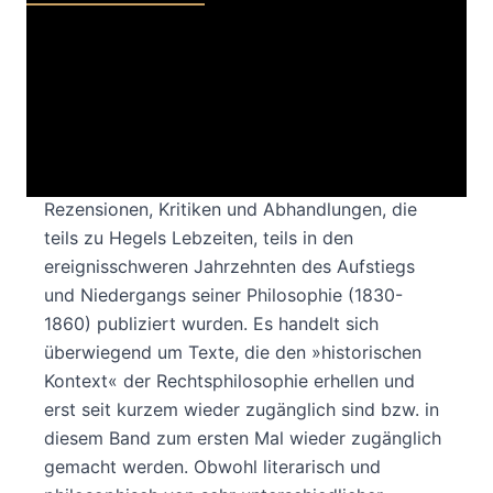
Die vorliegende Auswahl von Materialien zu
Hegels Rechtsphilosophie ist für Studienzwecke
konzipiert und will, der äußeren Gliederung in
zwei Bände entsprechend, einem doppelten
Bedürfnis gegenwärtiger Hegel-Forschung
genügen. In ihrem »ersten« Band enthält sie
Rezensionen, Kritiken und Abhandlungen, die
teils zu Hegels Lebzeiten, teils in den
ereignisschweren Jahrzehnten des Aufstiegs
und Niedergangs seiner Philosophie (1830-
1860) publiziert wurden. Es handelt sich
überwiegend um Texte, die den »historischen
Kontext« der Rechtsphilosophie erhellen und
erst seit kurzem wieder zugänglich sind bzw. in
diesem Band zum ersten Mal wieder zugänglich
gemacht werden. Obwohl literarisch und