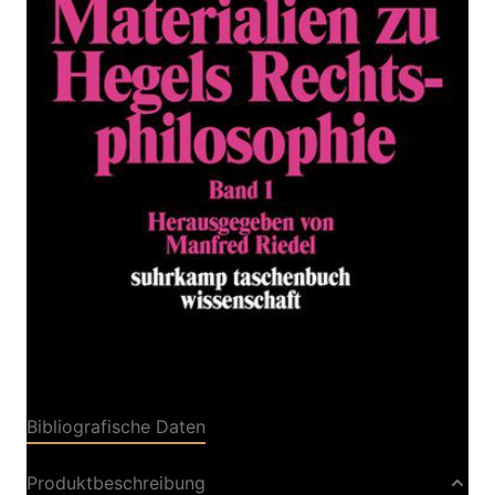
Materialien zu Hegels
Rechtsphilosophie. Band 1
Zur Wunschliste hinzufügen
Von
Riedel
,
Manfred
Verlag: Suhrkamp
06.03.1975
Buch
437 Seiten
kartoniert
ISBN: 978-3-518-
27688-4
Bibliografische Daten
Produktbeschreibung